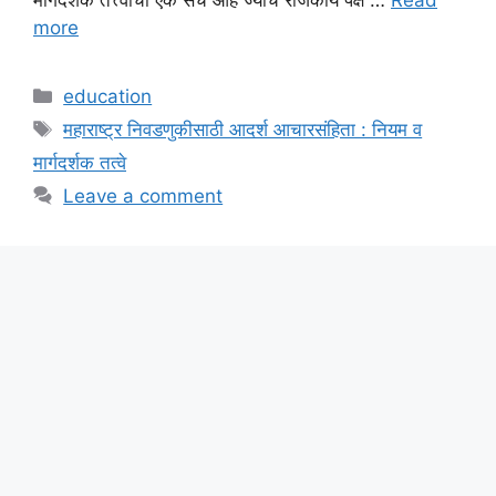
मार्गदर्शक तत्त्वांचा एक संच आहे ज्याचे राजकीय पक्ष …
Read
more
Categories
education
Tags
महाराष्ट्र निवडणुकीसाठी आदर्श आचारसंहिता : नियम व
मार्गदर्शक तत्वे
Leave a comment