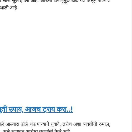
साथ सुरू झाली आहे. ॲडिनो विषाणूमुळे डोळे येत असून राज्यात
ात आली आहे
ुती उपाय, आजच ट्राय करा..!
ळे आल्यास डोळे थंड पाण्याने धुवावे, तसेच अशा व्यक्तींनी रुमाल,
े, असे आवाहन आरोग्य तज्ज्ञांनी केले आहे.