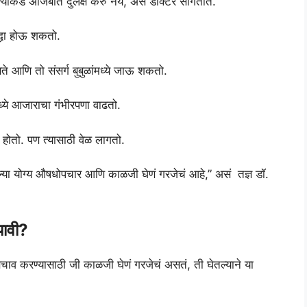
ाकडे अजिबात दुर्लक्ष करु नये, असं डॉक्टर सांगतात.
्धा होऊ शकतो.
ते आणि तो संसर्ग बुबुळांमध्ये जाऊ शकतो.
मध्ये आजाराचा गंभीरपणा वाढतो.
 होतो. पण त्यासाठी वेळ लागतो.
 झाल्या योग्य औषधोपचार आणि काळजी घेणं गरजेचं आहे,” असं तज्ञ डॉ.
यावी?
चाव करण्यासाठी जी काळजी घेणं गरजेचं असतं, ती घेतल्याने या