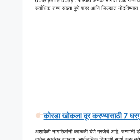
dole yene upay : राज्यात अनेक भागांत डोळे येण्याची 
सर्वाधिक रुग्ण संख्या पुणे शहर आणि जिल्ह्यात नोंदविण्य
कोरडा खोकला दूर करण्यासाठी 7 घरग
अशावेळी नागरिकांनी काळजी घेणे गरजेचे आहे. रुग्णांनी डो
टावेल स्वतंत्र वापरावा. सार्वजनिक ठिकाणी स्पर्श करू नय