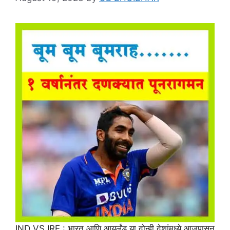
IND VS IRE : भारत आणि आयर्लंड या दोन्ही देशांमध्ये आजपासून