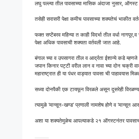
लघु पल्ल्या तील पावसाच्या मासिक अंदाजा नुसार, ऑगस्ट व 
तसेही सरासरी पेक्षा कमीच पावसाच्या शक्यतेचं भाकीत वर्
फक्त सप्टेंबरव महिन्या त काही विदर्भा तील वर्धा नागपूर,व
पेक्षा अधिक पावसाची शक्यता वर्तवली जात आहे.
बंगाल च्या व उपसागरा तील व आर्द्रता ईशान्ये कडे म्हण
जपान किनार पट्टी वरील लान व नावा च्या दोन चक्री वादळ
महाराष्ट्रात ही या पंधर वाड्यात पावसा ची पाहावयास मि
सध्या दोनपैकी एक टायफून विरळले असून दुसरेही विरळण्य
त्यामुळे ‘मान्सून-खण्ड’ प्रणाली नामशेष होणे व ‘मान्सून आ
अशा या शक्यतेमुळेच आपल्याकडे २१ ऑगस्टनंतर पावसाच