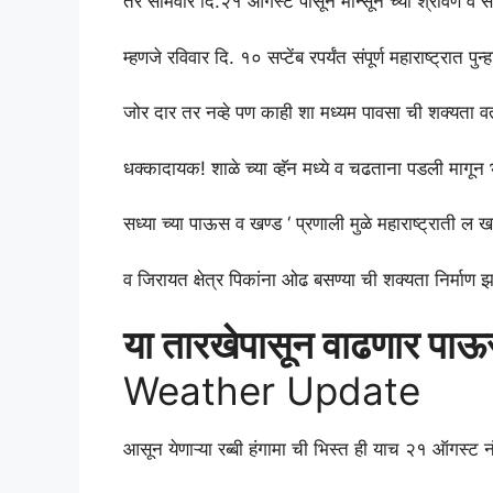
तर सोमवार दि.२१ ऑगस्ट पासून मान्सून च्या श्रावण व सरी
म्हणजे रविवार दि. १० सप्टेंब रपर्यंत संपूर्ण महाराष्ट्रात पुन्ह
जोर दार तर नव्हे पण काही शा मध्यम पावसा ची शक्यता व
धक्कादायक! शाळे च्या व्हॅन मध्ये व चढताना पडली मागू
सध्या च्या पाऊस व खण्ड ‘ प्रणाली मुळे महाराष्ट्राती ल 
व जिरायत क्षेत्र पिकांना ओढ बसण्या ची शक्यता निर्माण 
या तारखेपासून वाढणार पा
Weather Update
आसून येणाऱ्या रब्बी हंगामा ची भिस्त ही याच २१ ऑगस्ट 