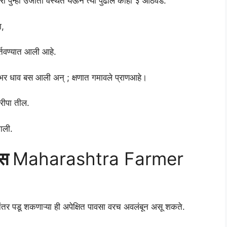
 पुन्हा उर्जीता वस्थेत येऊन त्या पुढील काही ३ आठवडे.
ा,
र्तवण्यात आली आहे.
न भर धाव बस आली अन् ; क्षणात गमावले प्राणआहे।
खरीपा तील.
झाली.
ऊस
Maharashtra Farmer
नंतर पडू शकणाऱ्या ही अपेक्षित पावसा वरच अवलंबून असू शकते.