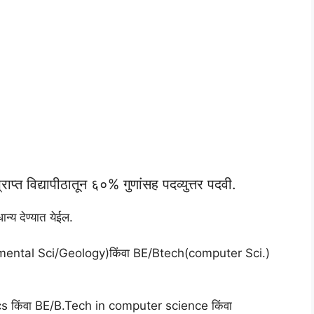
प्राप्त विद्यापीठातून ६०% गुणांसह पदव्युत्तर पदवी.
ान्य देण्यात येईल.
ental Sci/Geology)किंवा BE/Btech(computer Sci.)
 किंवा BE/B.Tech in computer science किंवा