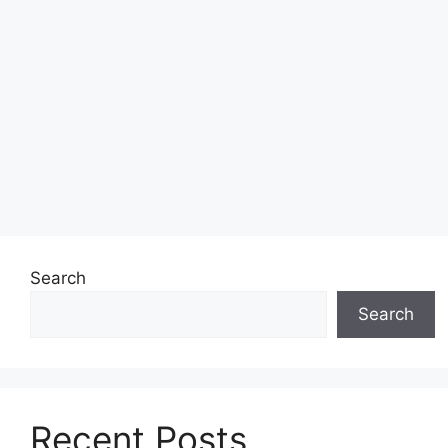
Search
Search
Recent Posts