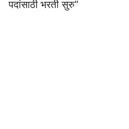
पदांसाठी भरती सुरु”